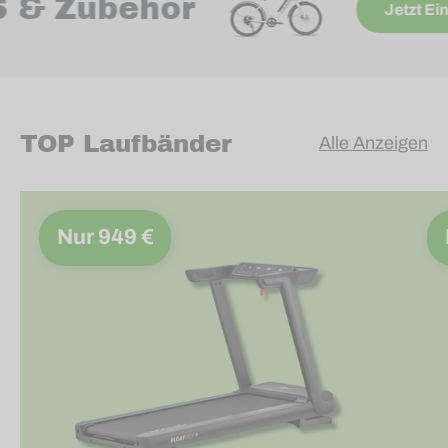
S & Zubehör
Jetzt 
TOP Laufbänder
Alle Anzeigen
Nur 949 €